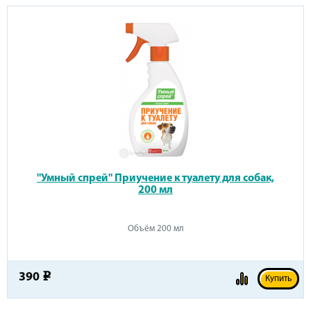
"Умный спрей" Приучение к туалету для собак,
200 мл
Объём 200 мл
390
e
Купить