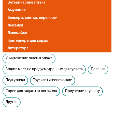
Ветеринарная аптека
Амуниция
Вольеры, клетки, переноски
Лежанки
Лапомойки
Контейнеры для корма
Литература
Уничтожение пятен и запаха
Защита мест, не предусмотренных для туалета
Пелёнки
Подгузники
Трусики гигиенические
Спреи для защиты от погрызов
Приучение к туалету
Другое