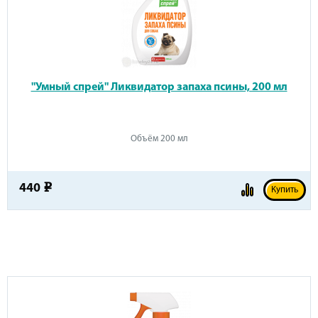
"Умный спрей" Ликвидатор запаха псины, 200 мл
Объём 200 мл
440
e
Купить