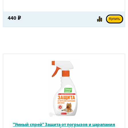
440
e
Купить
"Умный спрей" Защита от погрызов и царапания