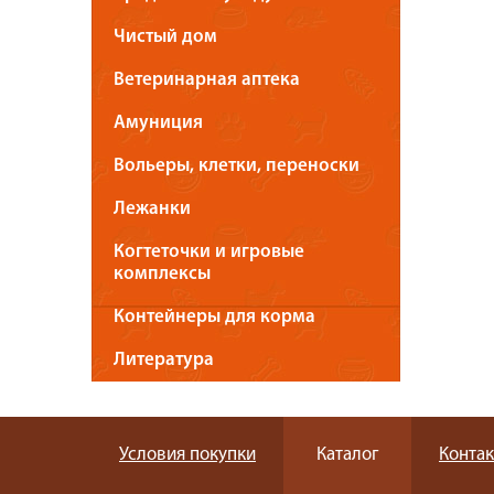
Чистый дом
Ветеринарная аптека
Амуниция
Вольеры, клетки, переноски
Лежанки
Когтеточки и игровые
комплексы
Контейнеры для корма
Литература
Условия покупки
Каталог
Конта