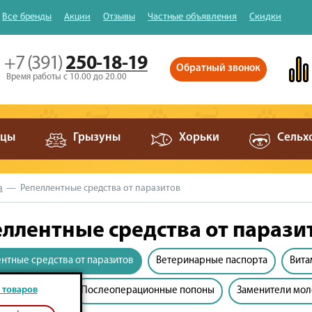
Все бренды
Акции
Отзывы
Частные объявления
Скидки
+7 (391)
250-18-19
Обратный звонок
Время работы с 10.00 до 20.00
ицы
Грызуны
Хорьки
Сельх
а
Репеллентные средства от паразитов
ллентные средства от парази
нтные средства от паразитов
Ветеринарные паспорта
Вита
 товаров
е воротники
Послеоперационные попоны
Заменители мол