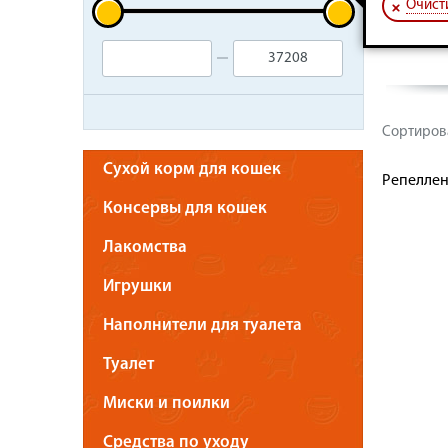
Очист
Подгузн
Сортирова
Сухой корм для кошек
Репеллен
Консервы для кошек
Лакомства
Игрушки
Наполнители для туалета
Туалет
Миски и поилки
Средства по уходу