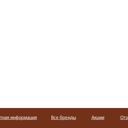
ктная информация
Все бренды
Акции
От