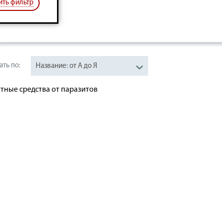
ить фильтр
ики
Трава
ть по:
Название: от А до Я
тные средства от паразитов