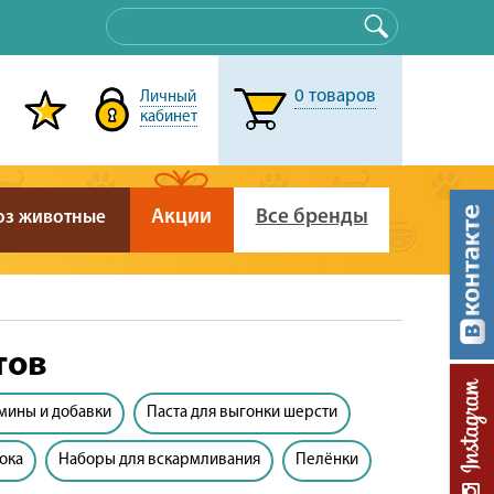
0
товаров
Личный
кабинет
Акции
Все бренды
оз животные
тов
мины и добавки
Паста для выгонки шерсти
ока
Наборы для вскармливания
Пелёнки