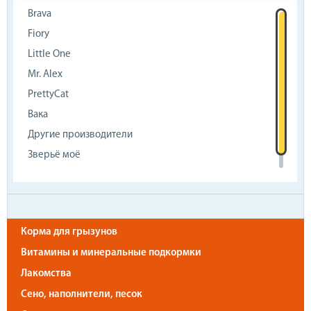
Brava
Fiory
Little One
Mr. Alex
PrettyCat
Вака
Другие производители
Зверьё моё
Чистый котик
Корма для грызунов
Витамины и минеральные подкормки
Лакомства
Сено, наполнители, песок