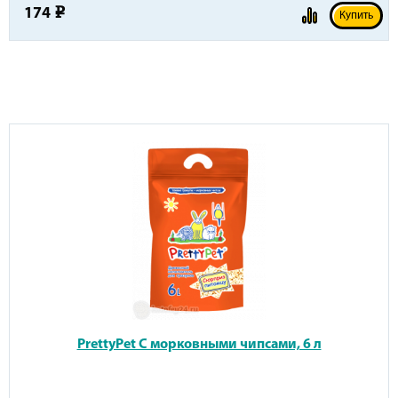
174
e
Купить
PrettyPet С морковными чипсами, 6 л