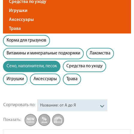
Средства по уходу
Игрушки
Аксессуары
Трава
Корма для грызунов
Витамины и минеральные подкормки
Лакомства
Сено, наполнители, песок
Средства по уходу
Игрушки
Аксессуары
Трава
Сортировать по:
Название: от А до Я
Показать
: