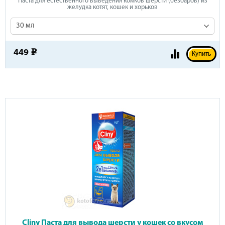
Паста для естественного выведения комков шерсти (безоаров) из
желудка котят, кошек и хорьков
30 мл
449
e
Купить
Cliny Паста для вывода шерсти у кошек со вкусом