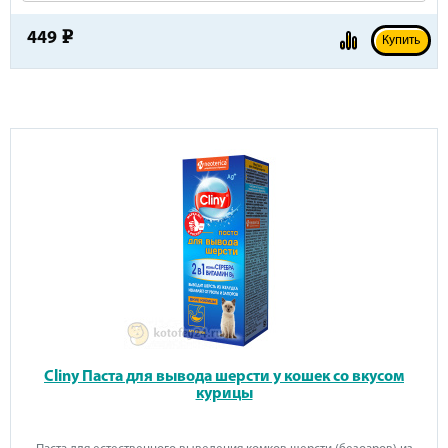
449
e
Купить
Cliny Паста для вывода шерсти у кошек со вкусом
курицы