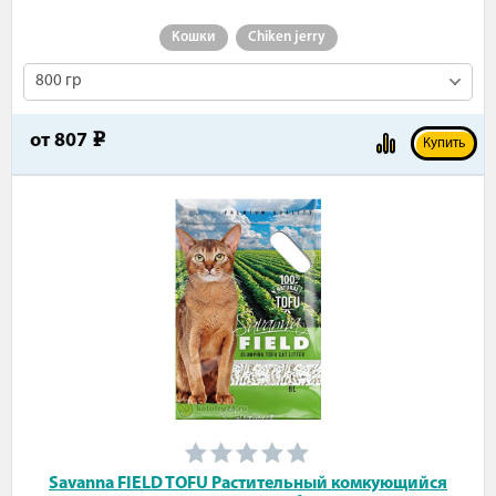
Кошки
Chiken jerry
800 гр
от
807
e
Купить
Savanna FIELD TOFU Растительный комкующийся