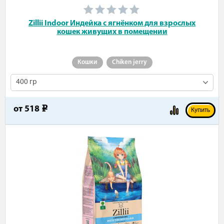
Zillii Indoor Индейка с ягнёнком для взрослых
кошек живущих в помещении
Кошки
Chiken jerry
400 гр
от
518
e
Купить