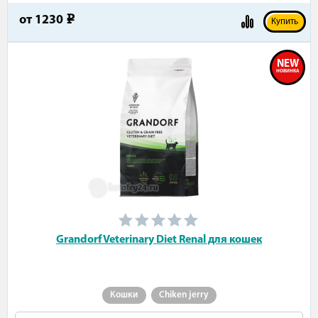
от
1230
e
Купить
NEW
НОВИНКА
Grandorf Veterinary Diet Renal для кошек
Кошки
Chiken jerry