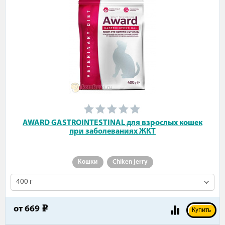
AWARD GASTROINTESTINAL для взрослых кошек
при заболеваниях ЖКТ
Кошки
Chiken jerry
400 г
от
669
e
Купить