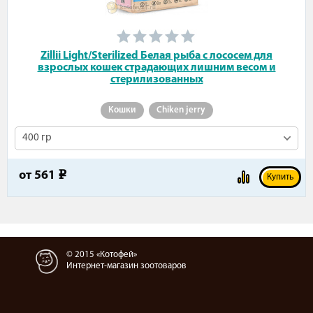
Zillii Light/Sterilized Белая рыба с лососем для
взрослых кошек страдающих лишним весом и
стерилизованных
Кошки
Chiken jerry
400 гр
от
561
e
Купить
© 2015 «Котофей»
Интернет-магазин зоотоваров