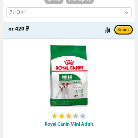
Кошки
Chiken jerry
7 л (3 кг)
от
420
e
Купить
Royal Canin Mini Adult