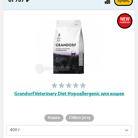
от
707
Купить
NEW
НОВИНКА
Grandorf Veterinary Diet Hypoallergenic для кошек
Кошки
Chiken jerry
400 г