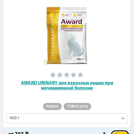
AWARD URINARY для взрослых кошек при
мочекаменной болезни
Кошки
Chiken jerry
400 г
e